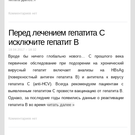
Комментариев нет
Перед лечением гепатита С
исключите гепатит В
19.04.2017 – 18:32
Вроде бы ничего глобально нового… С прошлого века
первичное обследование при подозрении на хронический
вирусный гепатит включает анализы на HBsAg
(поверхностный антиген гепатита В) и антитела к вирусу
гепатита C (anti-HCV). Всегда рекомендуем пациентам с
выявленным гепатитом С провести вакцинацию от гепатита В.
Однако, за последние годы появились данные о реактивации
гепатита В во время
читать далее
»
Комментариев нет