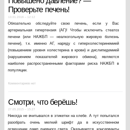
Повышено давление? —
Проверьте печень!
13.01.2016 – 12:12
Обязательно обследуйте свою печень, если у Вас
артериальная гипертензия (АГ)! Чтобы исключить стеатоз
печени (или НАЖБП — неалкогольную жировую болезнь
печени), т.к. именно АГ, наряду с гиперхолестеринемией
(повышением уровня холестерина в крови) и дислипидемией
(нарушением показателей жирового обмена), являются
наиболее распространенными факторами риска НАЖБП в
популяции.
Комментариев нет
Смотри, что берёшь!
27.05.2015 – 15:27
Никогда не вчитывался в этикетки на хлебе. А тут попытался
разобрать очень мелкий шрифт да в искусственном
освещении ламп дневного света. Оказывается, консерванты