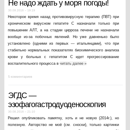
Не надо ждать у моря погоды!
30.09.2016 – 19:19
Некоторое время назад противовирусную терапию (ПВТ) при
хроническом вирусном гепатите С назначали только при
повышении АЛТ, а на стадии цирроза печени не назначали
вообще из-за побочных явлений. Но уже давненько было
установлено (одними из первых — итальянцами), что при
стабильно нормальных показателях биохимического анализа
крови у больных с гепатитом С идет прогрессирование
воспалительного процесса в
читать далее
»
5 комментариев
ЭГДС —
эзофагогастродуоденоскопия
30.08.2016 – 21:10
Решил опубликовать памятку, хоть и не новую (2014г.), но
полезную. Авторство не моё (см. сноски), только картинки