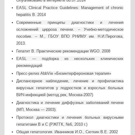
Опубликовано в интернете 08.07.2014
EASL Clinical Practice Guidelines: Management of chronic
hepatitis B. 2014
Современные принципы диагностики и лечения
осложнений цирроза печени. – Учебно-методическое
пособие. – М., ГБОУ ВПО РНИМУ им. Н.И.Пирогова,
2013.
Гепатит В. Практические рекомендации WGO. 2008
EASL — подборка из нескольких клинических
рекомендаций
Пресс-релиз AbbVie «Безинтерфероновая терапия»
Диспансерное наблюдение, лечение и профилактика
вирусных гепатитов у подростков и взрослых больных
ВИЧ-инфекцией (метод.рек, Москва-2007)
Диагностика и лечение диффузных заболеваний печени
(МП, Москва — 2003).
Протокол диагностики и лечения больных вирусными
гепатитами В и С (РЖГГК, №6, 2010 г.)
Общая гепатология. Иванников И.О., Сюткин В.Е. 2002