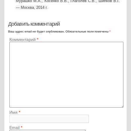
Мурашко М.А., Косенко В.В., Глаголев С.В., Шипков В.Г.
— Москва, 2014 г.
Добавить комментарий
Ваш адрес email не будет опубликован.
Обязательные поля помечены
*
Комментарий
*
Имя
*
Email
*