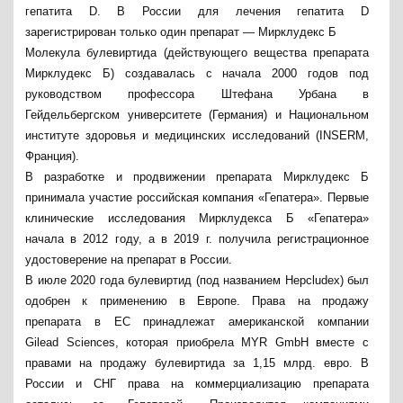
гепатита D. В России для лечения гепатита D
зарегистрирован только один препарат — Мирклудекс Б
Молекула булевиртида (действующего вещества препарата
Мирклудекс Б) создавалась с начала 2000 годов под
руководством профессора Штефана Урбана в
Гейдельбергском университете (Германия) и Национальном
институте здоровья и медицинских исследований (INSERM,
Франция).
В разработке и продвижении препарата Мирклудекс Б
принимала участие российская компания «Гепатера». Первые
клинические исследования Мирклудекса Б «Гепатера»
начала в 2012 году, а в 2019 г. получила регистрационное
удостоверение на препарат в России.
В июле 2020 года булевиртид (под названием Hepcludex) был
одобрен к применению в Европе. Права на продажу
препарата в ЕС принадлежат американской компании
Gilead Sciences, которая приобрела MYR GmbH вместе с
правами на продажу булевиртида за 1,15 млрд. евро. В
России и СНГ права на коммерциализацию препарата