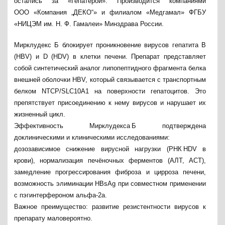
остались за «Гепатерой». Производится компаниями
ООО «Компания „ДЕКО“» и филиалом «Медгамал» ФГБУ
«НИЦЭМ им. Н. Ф. Гамалеи» Минздрава России.
Мирклудекс Б блокирует проникновение вирусов гепатита B
(HBV) и D (HDV) в клетки печени. Препарат представляет
собой синтетический аналог липопептидного фрагмента белка
внешней оболочки HBV, который связывается с транспортным
белком NTCP/SLC10A1 на поверхности гепатоцитов. Это
препятствует присоединению к нему вирусов и нарушает их
жизненный цикл.
Эффективность Мирклудекса Б подтверждена
доклиническими и клиническими исследованиями:
дозозависимое снижение вирусной нагрузки (РНК HDV в
крови), нормализация печёночных ферментов (АЛТ, АСТ),
замедление прогрессирования фиброза и цирроза печени,
возможность элиминации HBsAg при совместном применении
с пэгинтерфероном альфа‑2а.
Важное преимущество: развитие резистентности вирусов к
препарату маловероятно.