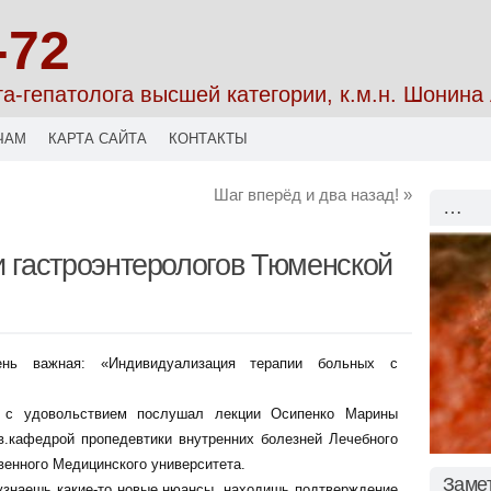
-72
га-гепатолога высшей категории, к.м.н. Шонин
ЧАМ
КАРТА САЙТА
КОНТАКТЫ
Шаг вперёд и два назад!
»
…
 гастроэнтерологов Тюменской
нь важная: «Индивидуализация терапии больных с
е с удовольствием послушал лекции Осипенко Марины
в.кафедрой пропедевтики внутренних болезней Лечебного
венного Медицинского университета.
Заме
 узнаешь какие-то новые нюансы, находишь подтверждение