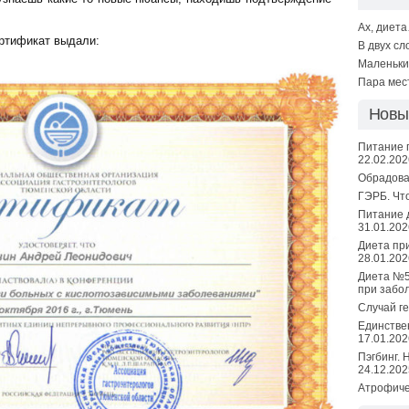
Ах, диета
ертификат выдали:
В двух сл
Маленьки
Пара мес
Новы
Питание 
22.02.202
Обрадова
ГЭРБ. Чт
Питание 
31.01.202
Диета при
28.01.202
Диета №5
при забо
Случай г
Единстве
17.01.202
Пэгбинг. 
24.12.202
Атрофичес