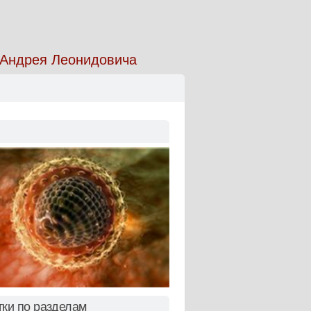
а Андрея Леонидовича
тки по разделам