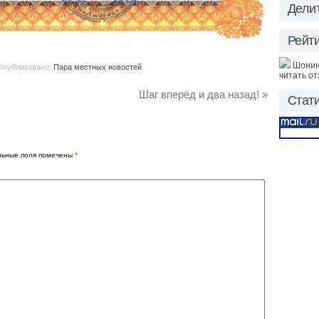
Делит
Рейт
Шонин
 Опубликовано:
Пара местных новостей
.
читать о
Шаг вперёд и два назад!
»
Стат
льные поля помечены
*