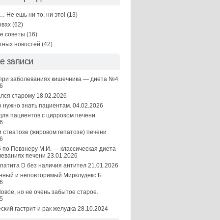
… Не ешь ни то, ни это!
(13)
овах
(62)
е советы
(16)
тных новостей
(42)
е записи
при заболеваниях кишечника — диета №4
6
лся старому
18.02.2026
о нужно знать пациентам.
04.02.2026
для пациентов с циррозом печени
6
 стеатозе (жировом гепатозе) печени
6
 по Певзнеру М.И. — классическая диета
леваниях печени
23.01.2026
епатита D без наличия антител
21.01.2026
нный и неповторимый Мирклудекс Б
6
Новое, но не очень забытое старое.
5
кий гастрит и рак желудка
28.10.2024