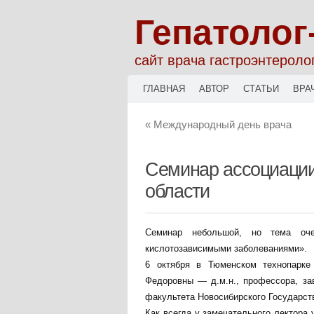
Гепатолог
сайт врача гастроэнтероло
ГЛАВНАЯ
АВТОР
СТАТЬИ
ВРА
«
Международный день врача
Семинар ассоциации
области
Семинар небольшой, но тема оче
кислотозависимыми заболеваниями».
6 октября в Тюменском технопарк
Федоровны — д.м.н., профессора, за
факультета Новосибирского Государст
Как всегда у замечательного лектора