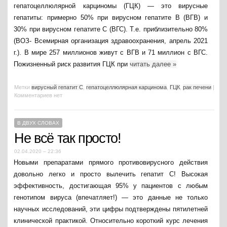
гепатоцеллюлярной карциномы (ГЦК) — это вирусные
гепатиты: примерно 50% при вирусном гепатите В (ВГВ) и
30% при вирусном гепатите С (ВГС). Т.е. приблизительно 80%
(ВОЗ- Всемирная организация здравоохранения, апрель 2021
г.). В мире 257 миллионов живут с ВГВ и 71 миллион с ВГС.
Пожизненный риск развития ГЦК при
читать далее
»
Метки
вирусный гепатит С
,
гепатоцеллюлярная карцинома
,
ГЦК
,
рак печени
|
Комментариев нет
В ДВУХ СЛОВАХ
Не всё так просто!
02.04.2020 – 22:36
Новыми препаратами прямого противовирусного действия
довольно легко и просто вылечить гепатит С! Высокая
эффективность, достигающая 95% у пациентов с любым
генотипом вируса (впечатляет!) — это данные не только
научных исследований, эти цифры подтверждены пятилетней
клинической практикой. Относительно короткий курс лечения