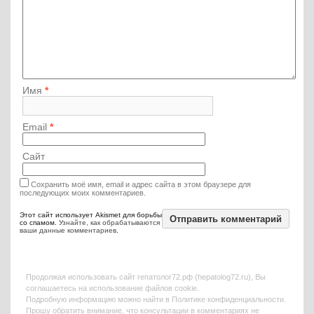
Имя
*
Email
*
Сайт
Сохранить моё имя, email и адрес сайта в этом браузере для
последующих моих комментариев.
Этот сайт использует Akismet для борьбы
со спамом.
Узнайте, как обрабатываются
ваши данные комментариев
.
Продолжая использовать сайт гепатолог72.рф (hepatolog72.ru), Вы
соглашаетесь на использование файлов coоkie.
Подробную информацию можно найти в
Политике конфиденциальности
.
Прошу обратить внимание, что консультации в комментариях не