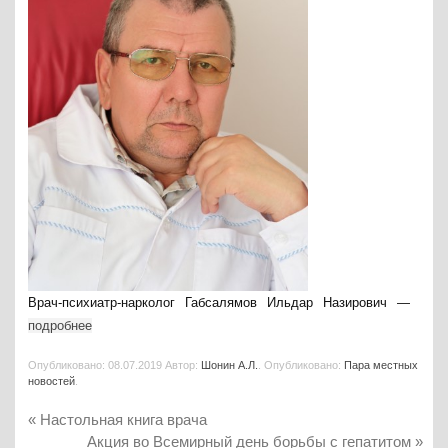
Врач-психиатр-нарколог Габсалямов Ильдар Назирович —
подробнее
Опубликовано:
08.07.2019
Автор:
Шонин А.Л.
. Опубликовано:
Пара местных
новостей
.
«
Настольная книга врача
Акция во Всемирный день борьбы с гепатитом
»