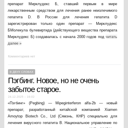
препарат Мирклудекс Б, ставший первым в мире
лекарственным средством для лечения ранее неизлечимого
гепатита D. В России для лечения гепатита D
зарегистрирован только один препарат — Мирклудекс
БМолекула булевиртида (действующего вещества препарата
Мирклудекс Б) создавалась с начала 2000 годов под
читать
далее
»
Комментариев нет
В ДВУХ СЛОВАХ
Пэгбинг. Новое, но не очень
забытое старое.
24.12.2025 – 16:02
«Пэгбинг» (Pegbing) — Mipeginterferon alfa-2b — новый
препарат, разработанный китайской компанией Xiamen
Amoytop Biotech Co., Ltd (Сямэнь, КНР) специально для
лечения вирусного гепатита В. Национальное управление по