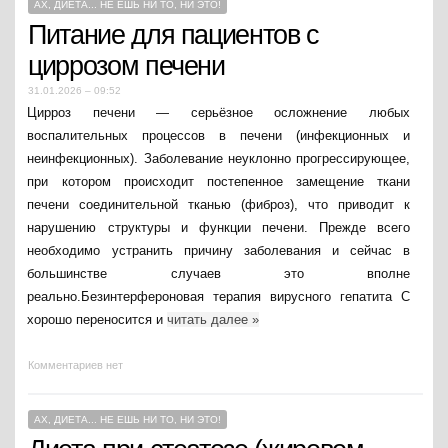
АХ, ДИЕТА... НЕ ЕШЬ НИ ТО, НИ ЭТО!
Питание для пациентов с
циррозом печени
31.01.2026 – 09:52
Цирроз печени — серьёзное осложнение любых
воспалительных процессов в печени (инфекционных и
неинфекционных). Заболевание неуклонно прогрессирующее,
при котором происходит постепенное замещение ткани
печени соединительной тканью (фиброз), что приводит к
нарушению структуры и функции печени. Прежде всего
необходимо устранить причину заболевания и сейчас в
большинстве случаев это вполне
реально.Безинтерфероновая терапия вирусного гепатита С
хорошо переносится и
читать далее
»
Комментариев нет
АХ, ДИЕТА... НЕ ЕШЬ НИ ТО, НИ ЭТО!