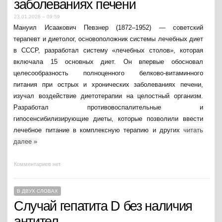
заболеваниях печени
23.01.2026 – 09:59
Мануил Исаакович Певзнер (1872–1952) — советский
терапевт и диетолог, основоположник системы лечебных диет
в СССР, разработал систему «лечебных столов», которая
включала 15 основных диет. Он впервые обосновал
целесообразность полноценного белково-витаминного
питания при острых и хронических заболеваниях печени,
изучал воздействие диетотерапии на целостный организм.
Разработал противовоспалительные и
гипосенсибилизирующие диеты, которые позволили ввести
лечебное питание в комплексную терапию и других
читать
далее
»
Комментариев нет
В ДВУХ СЛОВАХ
Случай гепатита D без наличия
антител