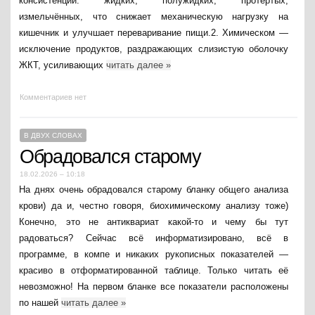
консистенции: жидких, полужидких, протёртых,
измельчённых, что снижает механическую нагрузку на
кишечник и улучшает переваривание пищи.2. Химическом —
исключение продуктов, раздражающих слизистую оболочку
ЖКТ, усиливающих
читать далее
»
Комментариев нет
В ДВУХ СЛОВАХ
Обрадовался старому
18.02.2026 – 10:18
На днях очень обрадовался старому бланку общего анализа
крови) да и, честно говоря, биохимическому анализу тоже)
Конечно, это не антиквариат какой-то и чему бы тут
радоваться? Сейчас всё информатизировано, всё в
программе, в компе и никаких рукописных показателей —
красиво в отформатированной таблице. Только читать её
невозможно! На первом бланке все показатели расположены
по нашей
читать далее
»