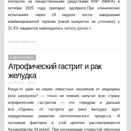
контролю за лекарственными средствами КНР (NMPA) в
октябре 2025 года препарат одобрило.При клинических
испытаниях через 24 недели после завершения
комбинированной терапии (какой конкретно не уточнено) у
31,4% пациентов наблюдалось
читать далее
»
Комментариев нет
В ДВУХ СЛОВАХ
Атрофический гастрит и рак
желудка
28.10.2024 – 08:39
Когда-то один из наших известных шоуменов от медицины
(или шоувумэн? — точно не помню) напугал всю страну
атрофическим гастритом — это «предрак и дальше
всё…»Однако, от гастрита до рака желудка идет
определенное развитие патологического процесса. И
пусковым факторов в этой цепочке рассматривается
Хеликобактер (H.pylori). При колонизации слизистой оболочки