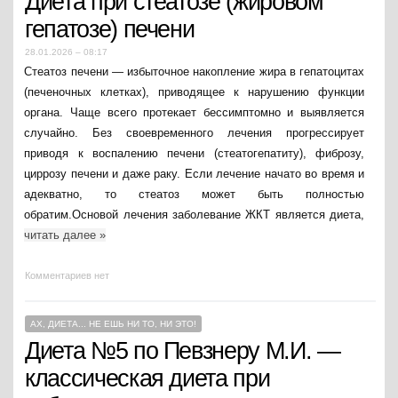
Диета при стеатозе (жировом
гепатозе) печени
28.01.2026 – 08:17
Стеатоз печени — избыточное накопление жира в гепатоцитах
(печеночных клетках), приводящее к нарушению функции
органа. Чаще всего протекает бессимптомно и выявляется
случайно. Без своевременного лечения прогрессирует
приводя к воспалению печени (стеатогепатиту), фиброзу,
циррозу печени и даже раку. Если лечение начато во время и
адекватно, то стеатоз может быть полностью
обратим.Основой лечения заболевание ЖКТ является диета,
читать далее
»
Комментариев нет
АХ, ДИЕТА... НЕ ЕШЬ НИ ТО, НИ ЭТО!
Диета №5 по Певзнеру М.И. —
классическая диета при