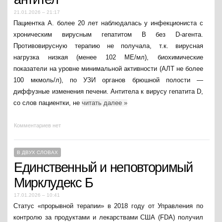
21.01.2026 – 21:17
Пациентка А. более 20 лет наблюдалась у инфекциониста с
хроническим вирусным гепатитом В без D-агента.
Противовирусную терапию не получала, т.к. вирусная
нагрузка низкая (менее 102 МЕ/мл), биохимические
показатели на уровне минимальной активности (АЛТ не более
100 мкмоль/л), по УЗИ органов брюшной полости —
диффузные изменения печени. Антитела к вирусу гепатита D,
со слов пациентки, не
читать далее
»
Комментариев нет
В ДВУХ СЛОВАХ
Единственный и неповторимый
Мирклудекс Б
17.01.2026 – 10:41
Статус «прорывной терапии» в 2018 году от Управления по
контролю за продуктами и лекарствами США (FDA) получил