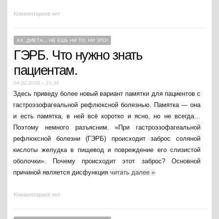
Комментариев нет
АХ, ДИЕТА... НЕ ЕШЬ НИ ТО, НИ ЭТО!
ГЭРБ. Что нужно знать
пациентам.
04.02.2026 – 21:34
Здесь приведу более новый вариант памятки для пациентов с
гастроэзофагеальной рефлюксной болезнью. Памятка — она
и есть памятка, в ней всё коротко и ясно, но не всегда…
Поэтому немного разъясним. «При гастроэзофагеальной
рефлюксной болезни (ГЭРБ) происходит заброс соляной
кислоты желудка в пищевод и повреждение его слизистой
оболочки». Почему происходит этот заброс? Основной
причиной является дисфункция
читать далее
»
Комментариев нет